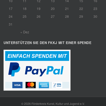
10
11
12
13
14
15
16
17
18
19
20
21
22
23
24
25
26
27
28
29
30
31
« Dez
UNTERSTÜTZEN SIE DEN FKKJ MIT EINER SPENDE
©
2026 Förderkreis Kunst, Kultur und Jugend e.V.