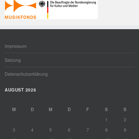
Impressum
Satzung
Datenschutzerklärung
AUGUST 2026
M
D
M
D
F
S
S
1
2
3
4
5
6
7
8
9